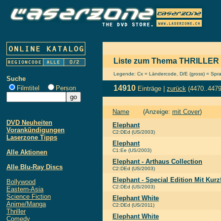
Liste zum Thema THRILLER
Legende: Cx = Ländercode, D/E (gross) = Sprach
Suche
14910
Filmtitel
Person
Einträge |
zurück
(4470..4479
Name
(Anzeige:
mit Cover
)
DVD Neuheiten
Elephant
Vorankündigungen
C2:DEd (US/2003)
Laserzone Tipps
Elephant
C1:Ee (US/2003)
Alle Aktionen
Elephant - Arthaus Collection
Alle Blu-Ray Discs
C2:DEd (US/2003)
Elephant - Special Edition Mit Kurz
Bollywood
C2:DEd (US/2003)
Eastern-Asia
Science Fiction
Elephant White
Anime/Manga
C2:DEd (US/2011)
Thriller
Elephant White
Comedy