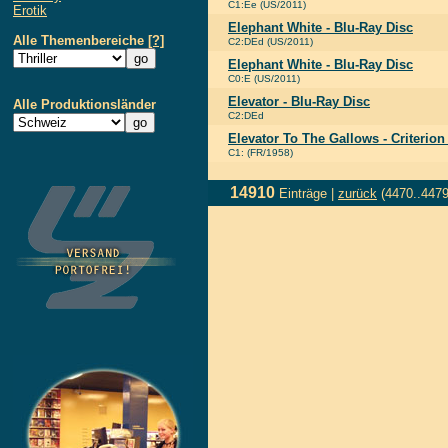
C1:Ee (US/2011)
Erotik
Elephant White - Blu-Ray Disc
Alle Themenbereiche
[?]
C2:DEd (US/2011)
Elephant White - Blu-Ray Disc
C0:E (US/2011)
Elevator - Blu-Ray Disc
Alle Produktionsländer
C2:DEd
Elevator To The Gallows - Criterion
C1: (FR/1958)
14910
Einträge |
zurück
(4470..4479