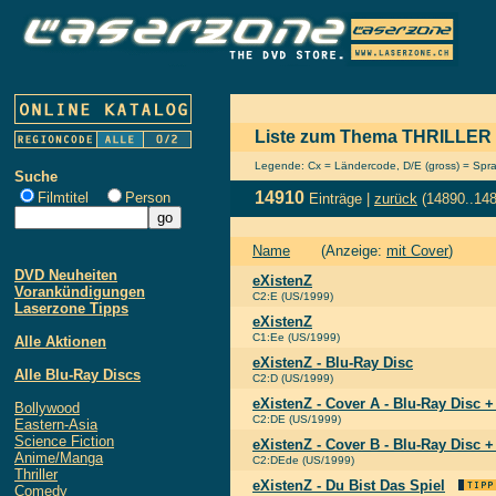
Liste zum Thema THRILLER
Legende: Cx = Ländercode, D/E (gross) = Sprach
Suche
14910
Filmtitel
Person
Einträge |
zurück
(14890..14
Name
(Anzeige:
mit Cover
)
DVD Neuheiten
eXistenZ
Vorankündigungen
C2:E (US/1999)
Laserzone Tipps
eXistenZ
C1:Ee (US/1999)
Alle Aktionen
eXistenZ - Blu-Ray Disc
Alle Blu-Ray Discs
C2:D (US/1999)
eXistenZ - Cover A - Blu-Ray Disc
Bollywood
C2:DE (US/1999)
Eastern-Asia
Science Fiction
eXistenZ - Cover B - Blu-Ray Disc
Anime/Manga
C2:DEde (US/1999)
Thriller
eXistenZ - Du Bist Das Spiel
Comedy