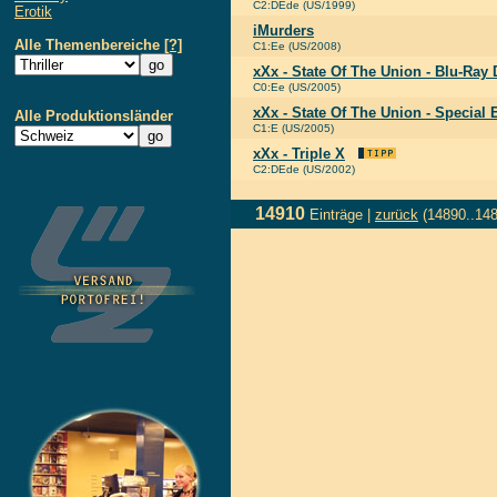
C2:DEde (US/1999)
Erotik
iMurders
Alle Themenbereiche
[?]
C1:Ee (US/2008)
xXx - State Of The Union - Blu-Ray 
C0:Ee (US/2005)
xXx - State Of The Union - Special 
Alle Produktionsländer
C1:E (US/2005)
xXx - Triple X
C2:DEde (US/2002)
14910
Einträge |
zurück
(14890..14