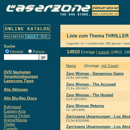
Liste zum Thema THRILLER
Legende: Cx = Ländercode, D/E (gross) = Sprach
Suche
14910
Filmtitel
Person
Einträge |
zurück
(14812..14
Name
(Anzeige:
mit Cover
)
DVD Neuheiten
Zero Woman - Dangerous Game
Vorankündigungen
C0:Ee (JP/1998)
Laserzone Tipps
Zero Woman - The Accused
C1:Ee (JP/1997)
Alle Aktionen
Zero Woman - The Hunted
Alle Blu-Ray Discs
C1:E (JP/1997)
Zero Woman Returns
Bollywood
C1: (JP/1999)
Eastern-Asia
Science Fiction
Zerrissene Umarmungen - Los Abr
Anime/Manga
C2:Dd (ES/2009)
Thriller
Zerrissene Umarmungen - Los Abra
Comedy