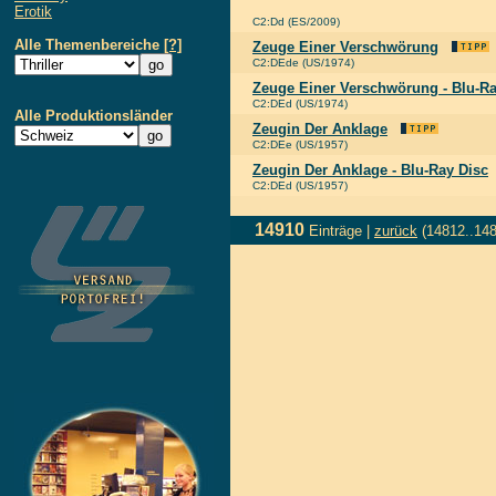
Erotik
C2:Dd (ES/2009)
Alle Themenbereiche
[?]
Zeuge Einer Verschwörung
C2:DEde (US/1974)
Zeuge Einer Verschwörung - Blu-Ra
C2:DEd (US/1974)
Alle Produktionsländer
Zeugin Der Anklage
C2:DEe (US/1957)
Zeugin Der Anklage - Blu-Ray Disc
C2:DEd (US/1957)
14910
Einträge |
zurück
(14812..14