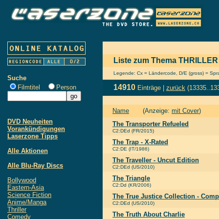
Liste zum Thema THRILLER
Legende: Cx = Ländercode, D/E (gross) = Sprac
Suche
14910
Filmtitel
Person
Einträge |
zurück
(13335..13
Name
(Anzeige:
mit Cover
)
DVD Neuheiten
The Transporter Refueled
Vorankündigungen
C2:DEd (FR/2015)
Laserzone Tipps
The Trap - X-Rated
C2:DE (IT/1986)
Alle Aktionen
The Traveller - Uncut Edition
Alle Blu-Ray Discs
C2:DEd (US/2010)
The Triangle
Bollywood
C2:Dd (KR/2006)
Eastern-Asia
Science Fiction
The True Justice Collection - Comp
Anime/Manga
C2:DEd (US/2010)
Thriller
The Truth About Charlie
Comedy