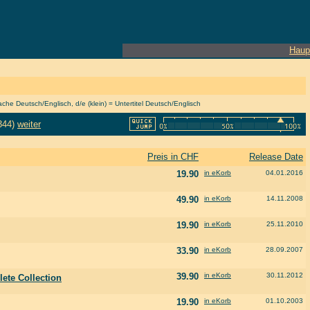
Haup
he Deutsch/Englisch, d/e (klein) = Untertitel Deutsch/Englisch
344)
weiter
Preis in CHF
Release Date
19.90
in eKorb
04.01.2016
49.90
in eKorb
14.11.2008
19.90
in eKorb
25.11.2010
33.90
in eKorb
28.09.2007
39.90
in eKorb
30.11.2012
lete Collection
19.90
in eKorb
01.10.2003