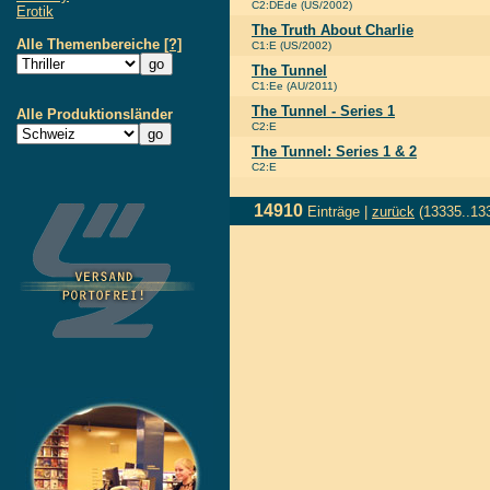
C2:DEde (US/2002)
Erotik
The Truth About Charlie
Alle Themenbereiche
[?]
C1:E (US/2002)
The Tunnel
C1:Ee (AU/2011)
The Tunnel - Series 1
Alle Produktionsländer
C2:E
The Tunnel: Series 1 & 2
C2:E
14910
Einträge |
zurück
(13335..13