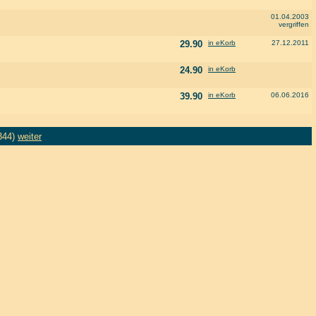
01.04.2003
vergriffen
29.90
in eKorb
27.12.2011
24.90
in eKorb
39.90
in eKorb
06.06.2016
344)
weiter