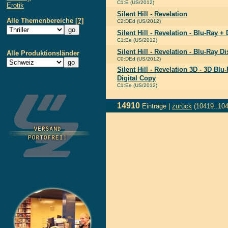
C1:E (US/2012)
Erotik
Silent Hill - Revelation
Alle Themenbereiche
[?]
C2:DEd (US/2012)
Silent Hill - Revelation - Blu-Ray +
C1:Ee (US/2012)
Silent Hill - Revelation - Blu-Ray Di
Alle Produktionsländer
C0:DEd (US/2012)
Silent Hill - Revelation 3D - 3D Bl
Digital Copy
C1:Ee (US/2012)
14910
Einträge |
zurück
(10419..10