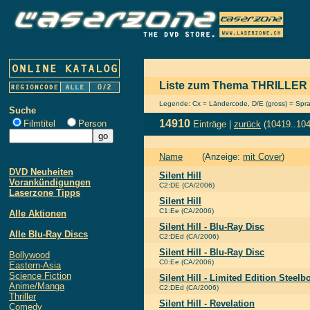
Liste zum Thema THRILLER
Legende: Cx = Ländercode, D/E (gross) = Sprach
Suche
14910
Filmtitel
Person
Einträge |
zurück
(10419..10
Name
(Anzeige:
mit Cover
)
DVD Neuheiten
Silent Hill
Vorankündigungen
C2:DE (CA/2006)
Laserzone Tipps
Silent Hill
C1:Ee (CA/2006)
Alle Aktionen
Silent Hill - Blu-Ray Disc
Alle Blu-Ray Discs
C2:DEd (CA/2006)
Silent Hill - Blu-Ray Disc
Bollywood
C0:Ee (CA/2006)
Eastern-Asia
Science Fiction
Silent Hill - Limited Edition Steelb
Anime/Manga
C2:DEd (CA/2006)
Thriller
Silent Hill - Revelation
Comedy