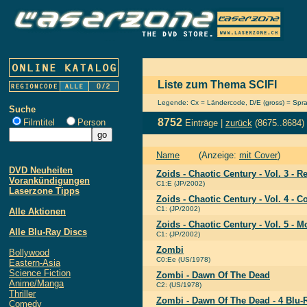
Liste zum Thema SCIFI
Legende: Cx = Ländercode, D/E (gross) = Sprach
Suche
8752
Filmtitel
Person
Einträge |
zurück
(8675..8684)
Name
(Anzeige:
mit Cover
)
DVD Neuheiten
Zoids - Chaotic Century - Vol. 3 - 
Vorankündigungen
C1:E (JP/2002)
Laserzone Tipps
Zoids - Chaotic Century - Vol. 4 - C
C1: (JP/2002)
Alle Aktionen
Zoids - Chaotic Century - Vol. 5 - M
Alle Blu-Ray Discs
C1: (JP/2002)
Zombi
Bollywood
C0:Ee (US/1978)
Eastern-Asia
Science Fiction
Zombi - Dawn Of The Dead
Anime/Manga
C2: (US/1978)
Thriller
Zombi - Dawn Of The Dead - 4 Blu-R
Comedy