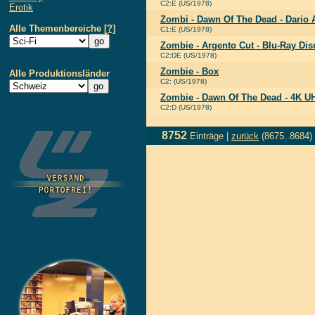
C2:E (US/1978)
Erotik
Zombi - Dawn Of The Dead - Dario 
Alle Themenbereiche
[?]
C1:E (US/1978)
Zombie - Argento Cut - Blu-Ray Dis
C2:DE (US/1978)
Zombie - Box
Alle Produktionsländer
C2: (US/1978)
Zombie - Dawn Of The Dead - 4K UH
C2:D (US/1978)
8752
Einträge |
zurück
(8675..8684)