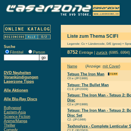
Liste zum Thema SCIFI
Legende: Cx = Ländercode, D/E (gross) = Sprach
Suche
8752
Filmtitel
Person
Einträge |
zurück
(6985..6994)
Name
(Anzeige:
mit Cover
)
DVD Neuheiten
Tetsuo The Iron Man
Vorankündigungen
C0:e (JP/1988)
Laserzone Tipps
Tetsuo: The Bullet Man
C1:E (JP/2009)
Alle Aktionen
Tetsuo: The Iron Man - Tetsuo 2: 
Alle Blu-Ray Discs
Disc
C2:e (JP/1988)
Bollywood
Tetsuo: The Iron Man - Tetsuo 2: 
Eastern-Asia
Disc Set
Science Fiction
C2: (JP/1988)
Anime/Manga
Thriller
Texhnolyze - Complete Lenticular 
Comedy
C1:E (JP/2003)