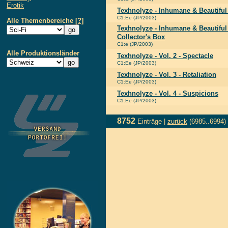
Erotik
Texhnolyze - Inhumane & Beautiful 
C1:Ee (JP/2003)
Alle Themenbereiche
[?]
Texhnolyze - Inhumane & Beautiful -
Collector's Box
C1:e (JP/2003)
Alle Produktionsländer
Texhnolyze - Vol. 2 - Spectacle
C1:Ee (JP/2003)
Texhnolyze - Vol. 3 - Retaliation
C1:Ee (JP/2003)
Texhnolyze - Vol. 4 - Suspicions
C1:Ee (JP/2003)
8752
Einträge |
zurück
(6985..6994)