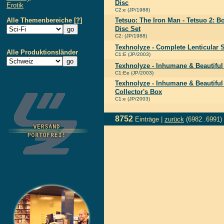
Disc
Erotik
C2:e (JP/1988)
Alle Themenbereiche
[?]
Tetsuo: The Iron Man - Tetsuo 2: 
Disc Set
C2: (JP/1988)
Texhnolyze - Complete Lenticular 
Alle Produktionsländer
C1:E (JP/2003)
Texhnolyze - Inhumane & Beautiful 
C1:Ee (JP/2003)
Texhnolyze - Inhumane & Beautiful -
Collector's Box
C1:e (JP/2003)
8752
Einträge |
zurück
(6982..6991)