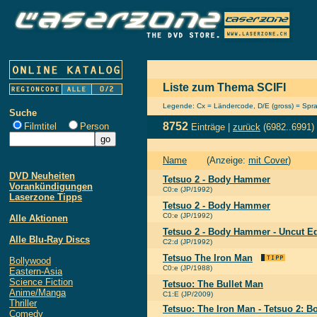
Liste zum Thema SCIFI
Legende: Cx = Ländercode, D/E (gross) = Sprach
Suche
8752
Filmtitel
Person
Einträge |
zurück
(6982..6991)
Name
(Anzeige:
mit Cover
)
DVD Neuheiten
Tetsuo 2 - Body Hammer
Vorankündigungen
C0:e (JP/1992)
Laserzone Tipps
Tetsuo 2 - Body Hammer
C0:e (JP/1992)
Alle Aktionen
Tetsuo 2 - Body Hammer - Uncut Ed
Alle Blu-Ray Discs
C2:d (JP/1992)
Tetsuo The Iron Man
Bollywood
C0:e (JP/1988)
Eastern-Asia
Science Fiction
Tetsuo: The Bullet Man
Anime/Manga
C1:E (JP/2009)
Thriller
Tetsuo: The Iron Man - Tetsuo 2: 
Comedy