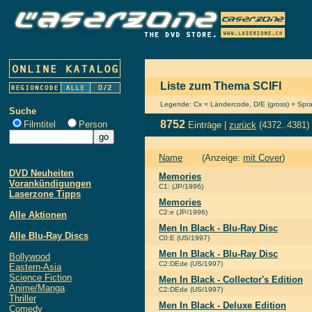
Liste zum Thema SCIFI
Legende: Cx = Ländercode, D/E (gross) = Sprach
Suche
8752
Filmtitel
Person
Einträge |
zurück
(4372..4381)
Name
(Anzeige:
mit Cover
)
DVD Neuheiten
Memories
Vorankündigungen
C1: (JP/1996)
Laserzone Tipps
Memories
C2:e (JP/1996)
Alle Aktionen
Men In Black - Blu-Ray Disc
Alle Blu-Ray Discs
C0:E (US/1997)
Men In Black - Blu-Ray Disc
Bollywood
C2:DEde (US/1997)
Eastern-Asia
Science Fiction
Men In Black - Collector's Edition
Anime/Manga
C2:DEde (US/1997)
Thriller
Men In Black - Deluxe Edition
Comedy