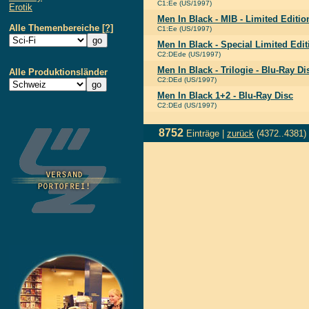
C1:Ee (US/1997)
Erotik
Men In Black - MIB - Limited Editio
Alle Themenbereiche
[?]
C1:Ee (US/1997)
Men In Black - Special Limited Edit
C2:DEde (US/1997)
Men In Black - Trilogie - Blu-Ray Di
Alle Produktionsländer
C2:DEd (US/1997)
Men In Black 1+2 - Blu-Ray Disc
C2:DEd (US/1997)
8752
Einträge |
zurück
(4372..4381)