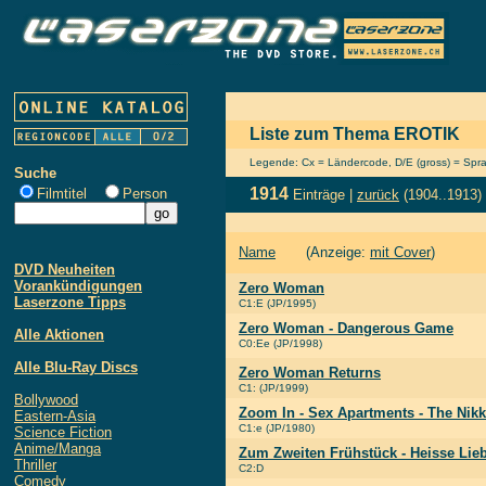
Liste zum Thema EROTIK
Legende: Cx = Ländercode, D/E (gross) = Sprach
Suche
1914
Filmtitel
Person
Einträge |
zurück
(1904..1913)
Name
(Anzeige:
mit Cover
)
DVD Neuheiten
Vorankündigungen
Zero Woman
Laserzone Tipps
C1:E (JP/1995)
Zero Woman - Dangerous Game
Alle Aktionen
C0:Ee (JP/1998)
Alle Blu-Ray Discs
Zero Woman Returns
C1: (JP/1999)
Bollywood
Zoom In - Sex Apartments - The Nikk
Eastern-Asia
C1:e (JP/1980)
Science Fiction
Anime/Manga
Zum Zweiten Frühstück - Heisse Lieb
Thriller
C2:D
Comedy