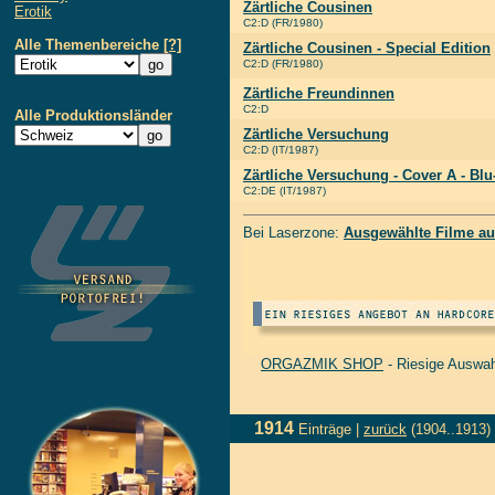
Zärtliche Cousinen
Erotik
C2:D (FR/1980)
Alle Themenbereiche
[?]
Zärtliche Cousinen - Special Edition
C2:D (FR/1980)
Zärtliche Freundinnen
C2:D
Alle Produktionsländer
Zärtliche Versuchung
C2:D (IT/1987)
Zärtliche Versuchung - Cover A - B
C2:DE (IT/1987)
Bei Laserzone:
Ausgewählte Filme au
ORGAZMIK SHOP
- Riesige Auswah
1914
Einträge |
zurück
(1904..1913)