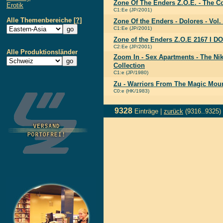
Zone Of The Enders Z.O.E. - The C
Erotik
C1:Ee (JP/2001)
Alle Themenbereiche
[?]
Zone Of the Enders - Dolores - Vol.
C1:Ee (JP/2001)
Zone of the Enders Z.O.E 2167 I D
C2:Ee (JP/2001)
Alle Produktionsländer
Zoom In - Sex Apartments - The Nik
Collection
C1:e (JP/1980)
Zu - Warriors From The Magic Mou
C0:e (HK/1983)
9328
Einträge |
zurück
(9316..9325)