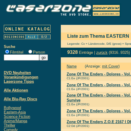
Liste zum Thema EASTERN
Legende: Cx = Ländercode, D/E (gross) = Sprach
Suche
9328
Filmtitel
Person
Einträge |
zurück
(9316..9325)
Name
(Anzeige:
mit Cover
)
DVD Neuheiten
Zone Of The Enders - Dolores - Vol.
Vorankündigungen
C1:Ee (JP/2001)
Laserzone Tipps
Zone Of The Enders - Dolores - Vol
C1:Ee (JP/2001)
Alle Aktionen
Zone Of The Enders - Dolores - Vol.
Alle Blu-Ray Discs
Survive
C1:Ee (JP/2001)
Bollywood
Zone Of The Enders - Dolores - Vol.
Eastern-Asia
C1:Ee (JP/2001)
Science Fiction
Anime/Manga
Zone Of The Enders Z.O.E 2167 I 
Thriller
C2:Dd (JP/2001)
Comedy