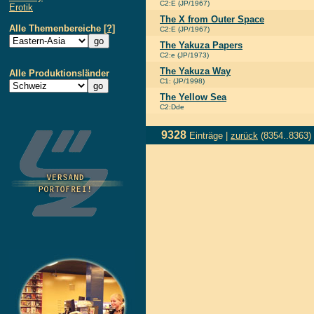
C2:E (JP/1967)
Erotik
The X from Outer Space
Alle Themenbereiche
[?]
C2:E (JP/1967)
The Yakuza Papers
C2:e (JP/1973)
The Yakuza Way
Alle Produktionsländer
C1: (JP/1998)
The Yellow Sea
C2:Dde
9328
Einträge |
zurück
(8354..8363)