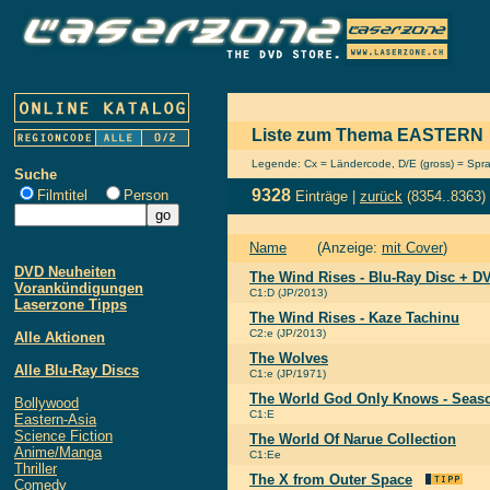
Liste zum Thema EASTERN
Legende: Cx = Ländercode, D/E (gross) = Sprach
Suche
9328
Filmtitel
Person
Einträge |
zurück
(8354..8363)
Name
(Anzeige:
mit Cover
)
DVD Neuheiten
The Wind Rises - Blu-Ray Disc + 
Vorankündigungen
C1:D (JP/2013)
Laserzone Tipps
The Wind Rises - Kaze Tachinu
C2:e (JP/2013)
Alle Aktionen
The Wolves
Alle Blu-Ray Discs
C1:e (JP/1971)
The World God Only Knows - Seas
Bollywood
C1:E
Eastern-Asia
Science Fiction
The World Of Narue Collection
Anime/Manga
C1:Ee
Thriller
The X from Outer Space
Comedy