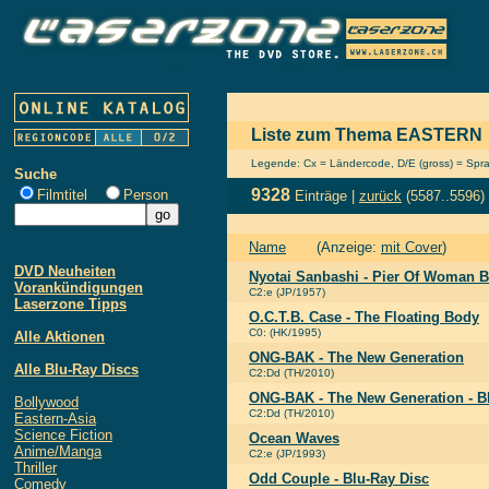
Liste zum Thema EASTERN
Legende: Cx = Ländercode, D/E (gross) = Sprach
Suche
9328
Filmtitel
Person
Einträge |
zurück
(5587..5596)
Name
(Anzeige:
mit Cover
)
DVD Neuheiten
Nyotai Sanbashi - Pier Of Woman 
Vorankündigungen
C2:e (JP/1957)
Laserzone Tipps
O.C.T.B. Case - The Floating Body
C0: (HK/1995)
Alle Aktionen
ONG-BAK - The New Generation
Alle Blu-Ray Discs
C2:Dd (TH/2010)
ONG-BAK - The New Generation - B
Bollywood
C2:Dd (TH/2010)
Eastern-Asia
Science Fiction
Ocean Waves
Anime/Manga
C2:e (JP/1993)
Thriller
Odd Couple - Blu-Ray Disc
Comedy