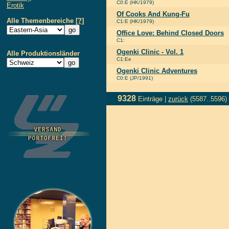
C0:E (HK/1979)
Erotik
Of Cooks And Kung-Fu
Alle Themenbereiche
[?]
C1:E (HK/1979)
Office Love: Behind Closed Doors
C1:
Ogenki Clinic - Vol. 1
Alle Produktionsländer
C1:Ee
Ogenki Clinic Adventures
C0:E (JP/1991)
9328
Einträge |
zurück
(5587..5596)