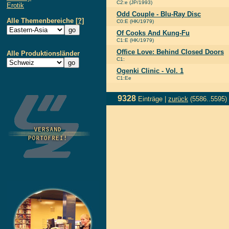
C2:e (JP/1993)
Erotik
Odd Couple - Blu-Ray Disc
Alle Themenbereiche
[?]
C0:E (HK/1979)
Of Cooks And Kung-Fu
C1:E (HK/1979)
Office Love: Behind Closed Doors
Alle Produktionsländer
C1:
Ogenki Clinic - Vol. 1
C1:Ee
9328
Einträge |
zurück
(5586..5595)