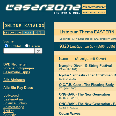
Liste zum Thema EASTERN
Legende: Cx = Ländercode, D/E (gross) = Sprach
Suche
9328
Filmtitel
Person
Einträge |
zurück
(5586..5595)
Name
(Anzeige:
mit Cover
)
DVD Neuheiten
Nympho Diver - G-String Festival
Vorankündigungen
C1:e (JP/1981)
Laserzone Tipps
Nyotai Sanbashi - Pier Of Woman 
C2:e (JP/1957)
Alle Aktionen
O.C.T.B. Case - The Floating Body
Alle Blu-Ray Discs
C0: (HK/1995)
ONG-BAK - The New Generation
Bollywood
C2:Dd (TH/2010)
Eastern-Asia
Science Fiction
ONG-BAK - The New Generation - B
Anime/Manga
C2:Dd (TH/2010)
Thriller
Ocean Waves
Comedy