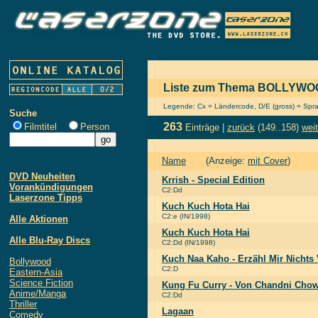
Liste zum Thema BOLLYW
Legende: Cx = Ländercode, D/E (gross) = Sprach
Suche
263
Filmtitel
Person
Einträge |
zurück
(149..158)
weit
Name
(Anzeige:
mit Cover
)
DVD Neuheiten
Krrish - Special Edition
Vorankündigungen
C2:Dd
Laserzone Tipps
Kuch Kuch Hota Hai
C2:e (IN/1998)
Alle Aktionen
Kuch Kuch Hota Hai
Alle Blu-Ray Discs
C2:Dd (IN/1998)
Kuch Naa Kaho - Erzähl Mir Nichts
Bollywood
C2:D
Eastern-Asia
Science Fiction
Kung Fu Curry - Von Chandni Cho
Anime/Manga
C2:Dd
Thriller
Lagaan
Comedy