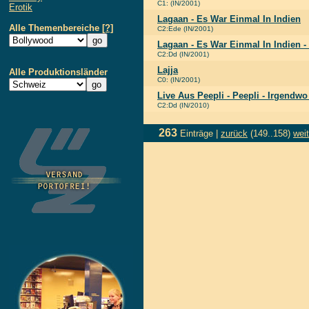
C1: (IN/2001)
Erotik
Lagaan - Es War Einmal In Indien
Alle Themenbereiche
[?]
C2:Ede (IN/2001)
Lagaan - Es War Einmal In Indien - 
C2:Dd (IN/2001)
Lajja
Alle Produktionsländer
C0: (IN/2001)
Live Aus Peepli - Peepli - Irgendwo
C2:Dd (IN/2010)
263
Einträge |
zurück
(149..158)
weit