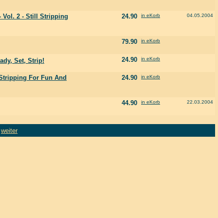
ol. 2 - Still Stripping
24.90
in eKorb
04.05.2004
79.90
in eKorb
24.90
in eKorb
dy, Set, Strip!
 Stripping For Fun And
24.90
in eKorb
44.90
in eKorb
22.03.2004
weiter