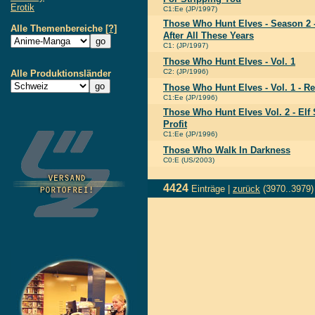
Erotik
C1:Ee (JP/1997)
Those Who Hunt Elves - Season 2 - V
Alle Themenbereiche
[?]
After All These Years
C1: (JP/1997)
Those Who Hunt Elves - Vol. 1
C2: (JP/1996)
Alle Produktionsländer
Those Who Hunt Elves - Vol. 1 - Rea
C1:Ee (JP/1996)
Those Who Hunt Elves Vol. 2 - Elf
Profit
C1:Ee (JP/1996)
Those Who Walk In Darkness
C0:E (US/2003)
4424
Einträge |
zurück
(3970..3979)