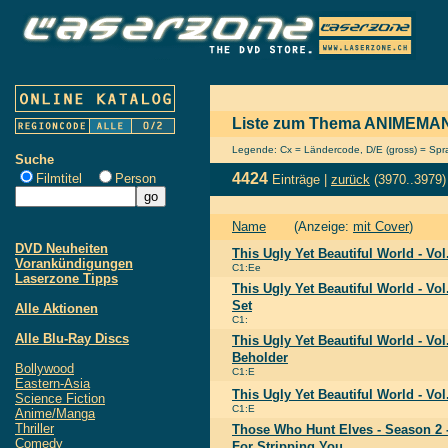
Liste zum Thema ANIMEM
Legende: Cx = Ländercode, D/E (gross) = Sprac
Suche
4424
Filmtitel
Person
Einträge |
zurück
(3970..3979)
Name
(Anzeige:
mit Cover
)
DVD Neuheiten
This Ugly Yet Beautiful World - Vol
Vorankündigungen
C1:Ee
Laserzone Tipps
This Ugly Yet Beautiful World - Vol.
Set
Alle Aktionen
C1:
Alle Blu-Ray Discs
This Ugly Yet Beautiful World - Vol
Beholder
Bollywood
C1:E
Eastern-Asia
This Ugly Yet Beautiful World - Vo
Science Fiction
C1:E
Anime/Manga
Thriller
Those Who Hunt Elves - Season 2 -
Comedy
For Stripping You