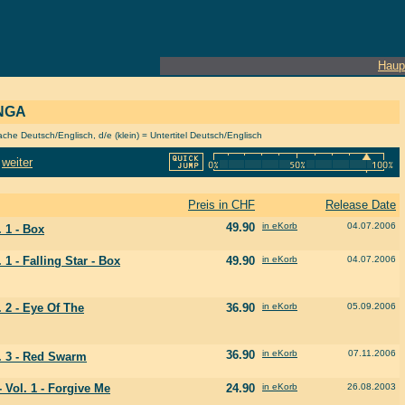
Haup
ANGA
he Deutsch/Englisch, d/e (klein) = Untertitel Deutsch/Englisch
weiter
Preis in CHF
Release Date
49.90
in eKorb
04.07.2006
. 1 - Box
 1 - Falling Star - Box
49.90
in eKorb
04.07.2006
. 2 - Eye Of The
36.90
in eKorb
05.09.2006
36.90
in eKorb
07.11.2006
l. 3 - Red Swarm
 Vol. 1 - Forgive Me
24.90
in eKorb
26.08.2003