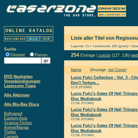
Liste aller Titel von Regisseu
Legende: Cx = Ländercode, D/E (gross) = Sprach
Suche
254
Filmtitel
Person
Einträge |
zurück
(127..136)
weit
Name
(Anzeige:
mit Cover
)
DVD Neuheiten
Lucio Fulci Collection - Vol. 3 - Ci
Vorankündigungen
Don't Torture...
Laserzone Tipps
C1:E (IT/1980)
Lucio Fulci's Gates Of Hell Trilogie
Alle Aktionen
Disc Mediabook
C2:DE (IT/1980)
Alle Blu-Ray Discs
Lucio Fulci's Gates Of Hell Trilogie
Bollywood
Disc Mediabook
Eastern-Asia
C2:DE (IT/1980)
Science Fiction
Lucio Fulci's Gates Of Hell Trilogie
Anime/Manga
Disc Mediabook
Thriller
C2:DE (IT/1980)
Comedy