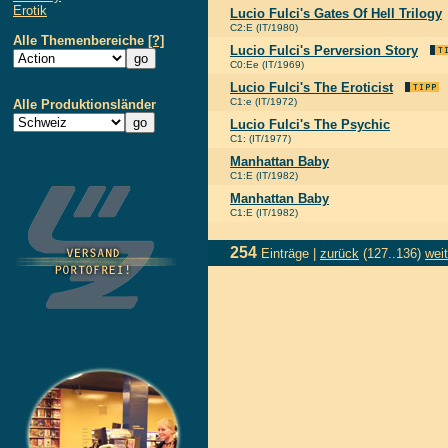
Erotik
Lucio Fulci's Gates Of Hell Trilogy
C2:E (IT/1980)
Alle Themenbereiche
[?]
Lucio Fulci's Perversion Story
C0:Ee (IT/1969)
Lucio Fulci's The Eroticist
C1:e (IT/1972)
Alle Produktionsländer
Lucio Fulci's The Psychic
C1: (IT/1977)
Manhattan Baby
C1:E (IT/1982)
Manhattan Baby
C1:E (IT/1982)
254
Einträge |
zurück
(127..136)
weit