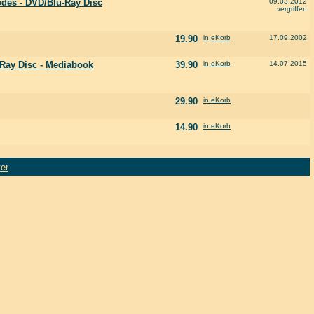
odes - DVD/Blu-Ray Disc
09.03.2012
vergriffen
19.90
in eKorb
17.09.2002
-Ray Disc - Mediabook
39.90
in eKorb
14.07.2015
29.90
in eKorb
14.90
in eKorb
ter