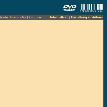
tseite
|
Philosophie
|
Infozone
|
Inhalt eKorb
|
Bestellung ausführen