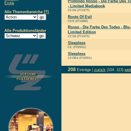
Profondo Rosso - Die Farbe Des T
Erotik
- Limited Mediabook
C2:Dd (IT/1975)
Alle Themenbereiche
[?]
Roots Of Evil
C0:E (IT/1980)
Rosso - Die Farbe Des Todes - Blu
Alle Produktionsländer
Limited Edition
C2:Dd (IT/1975)
Sleepless
C1: (IT/2001)
Sleepless
C2:DEd (IT/2001)
208
Einträge |
zurück
(104..113)
wei