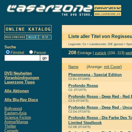
Liste aller Titel von Regisse
Legende: Cx = Ländercode, D/E (gross) = Sprac
Suche
208
Filmtitel
Person
Einträge |
zurück
(104..113)
wei
Name
(Anzeige:
mit Cover
)
DVD Neuheiten
Phenomena - Special Edition
Vorankündigungen
C2:Ee (IT/1985)
Laserzone Tipps
Profondo Rosso
C2: (IT/1975)
Alle Aktionen
Profondo Rosso - Deep Red - Red 
Alle Blu-Ray Discs
C2:D (IT/1975)
Profondo Rosso - Deep Red - Uncu
Bollywood
C2:Dd (IT/1975)
Eastern-Asia
Science Fiction
Profondo Rosso - Die Farbe Des To
Anime/Manga
Limited Steelbook
Thriller
C2:DE (IT/1975)
Comedy