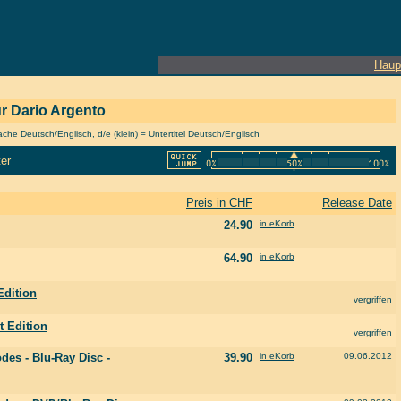
Haup
ur Dario Argento
he Deutsch/Englisch, d/e (klein) = Untertitel Deutsch/Englisch
ter
Preis in CHF
Release Date
24.90
in eKorb
64.90
in eKorb
Edition
vergriffen
t Edition
vergriffen
des - Blu-Ray Disc -
39.90
in eKorb
09.06.2012