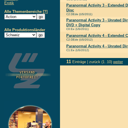
Erotik
Paranormal Activity 3 - Extended Di
Disc
Alle Themenbereiche
[?]
C2:DEde (US/2011)
Paranormal Activity 3 - Unrated Dir
DVD + Digital Copy
C0:Ee (US/2011)
Alle Produktionsländer
Paranormal Activity 4 - Extended C
C2:DEde (US/2012)
Paranormal Activity 4 - Unrated Dir
C1:Ee (US/2012)
11
Einträge |
zurück
(1..10)
weiter