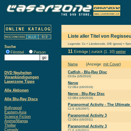
Liste aller Titel von Regiss
Legende: Cx = Ländercode, D/E (gross) = Sprac
Suche
11
Einträge |
zurück
(1..10)
weiter
Filmtitel
Person
Name
(Anzeige:
mit Cover
)
Catfish - Blu-Ray Disc
DVD Neuheiten
C0:Ee (US/2010)
Vorankündigungen
Laserzone Tipps
Nerve
C2:DEd (US/2016)
Alle Aktionen
Nerve - Blu-Ray Disc
C2:DEd (US/2016)
Alle Blu-Ray Discs
Paranormal Activity - The Ultimate
Bollywood
C1:E (US/2007)
Eastern-Asia
Paranormal Activity 3
Science Fiction
C2:DEd (US/2011)
Anime/Manga
Thriller
Paranormal Activity 3
Comedy
C1:E (US/2011)