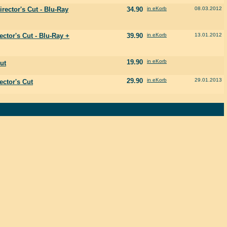
rector's Cut - Blu-Ray
34.90
in eKorb
08.03.2012
ector's Cut - Blu-Ray +
39.90
in eKorb
13.01.2012
19.90
in eKorb
ut
29.90
in eKorb
29.01.2013
ector's Cut