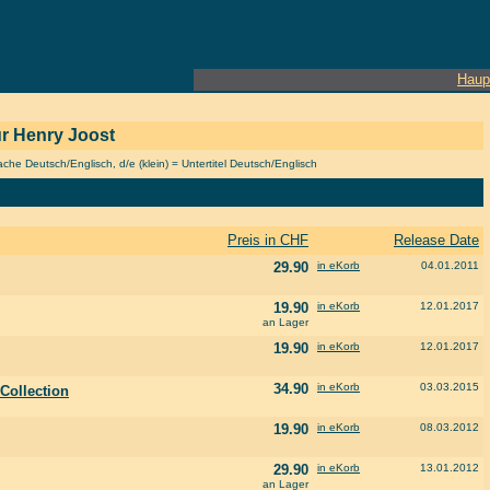
Haup
eur Henry Joost
he Deutsch/Englisch, d/e (klein) = Untertitel Deutsch/Englisch
Preis in CHF
Release Date
29.90
in eKorb
04.01.2011
19.90
in eKorb
12.01.2017
an Lager
19.90
in eKorb
12.01.2017
34.90
in eKorb
03.03.2015
 Collection
19.90
in eKorb
08.03.2012
29.90
in eKorb
13.01.2012
an Lager