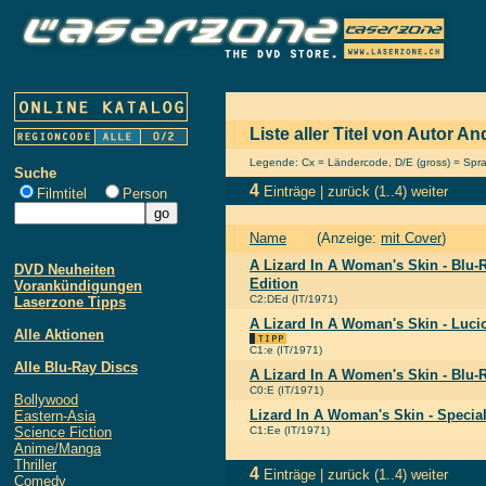
Liste aller Titel von Autor 
Legende: Cx = Ländercode, D/E (gross) = Sprach
Suche
4
Einträge |
zurück
(1..4)
weiter
Filmtitel
Person
Name
(Anzeige:
mit Cover
)
A Lizard In A Woman's Skin - Blu-R
DVD Neuheiten
Edition
Vorankündigungen
C2:DEd (IT/1971)
Laserzone Tipps
A Lizard In A Woman's Skin - Lucio
Alle Aktionen
C1:e (IT/1971)
Alle Blu-Ray Discs
A Lizard In A Women's Skin - Blu-
C0:E (IT/1971)
Bollywood
Lizard In A Woman's Skin - Special
Eastern-Asia
Science Fiction
C1:Ee (IT/1971)
Anime/Manga
Thriller
4
Einträge |
zurück
(1..4)
weiter
Comedy