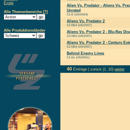
Erotik
Alien Vs. Predator - Aliens Vs. Pre
Unrated
Alle Themenbereiche
[?]
C1:E (US/2004)
Aliens Vs. Predator 2
C2:DEd (US/2007)
Alle Produktionsländer
Aliens Vs. Predator 2 - Blu-Ray Dis
C2:DEd (US/2007)
Aliens Vs. Predator 2 - Century Ex
C2:DEd (US/2007)
Behind Enemy Lines
C1:Ee (US/2001)
40
Einträge |
zurück
(1..10)
weiter