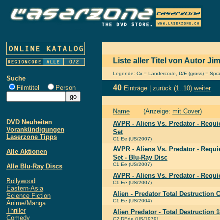
Liste aller Titel von Autor J
Legende: Cx = Ländercode, D/E (gross) = Sprach
Suche
40
Filmtitel
Person
Einträge |
zurück
(1..10)
weiter
Name
(Anzeige:
mit Cover
)
DVD Neuheiten
AVPR - Aliens Vs. Predator - Requ
Vorankündigungen
Set
Laserzone Tipps
C1:Ee (US/2007)
AVPR - Aliens Vs. Predator - Requ
Alle Aktionen
Set - Blu-Ray Disc
C1:Ee (US/2007)
Alle Blu-Ray Discs
AVPR - Aliens Vs. Predator - Requi
Bollywood
C1:Ee (US/2007)
Eastern-Asia
Alien - Predator Total Destruction 
Science Fiction
C1:Ee (US/2004)
Anime/Manga
Thriller
Alien Predator - Total Destruction
Comedy
C2:DEde (US/1979)