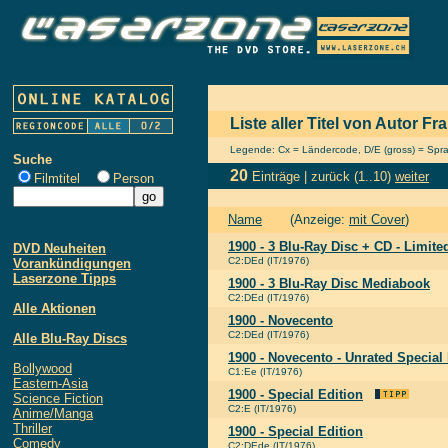
Liste aller Titel von Autor Fr
Legende: Cx = Ländercode, D/E (gross) = Sprach
Suche
20
Einträge |
zurück
(1..10)
weiter
Filmtitel
Person
Name
(Anzeige:
mit Cover
)
1900 - 3 Blu-Ray Disc + CD - Limited
DVD Neuheiten
C2:DEd (IT/1976)
Vorankündigungen
Laserzone Tipps
1900 - 3 Blu-Ray Disc Mediabook
C2:DEd (IT/1976)
Alle Aktionen
1900 - Novecento
C2:DEd (IT/1976)
Alle Blu-Ray Discs
1900 - Novecento - Unrated Special 
Bollywood
C1:Ee (IT/1976)
Eastern-Asia
1900 - Special Edition
Science Fiction
C2:E (IT/1976)
Anime/Manga
Thriller
1900 - Special Edition
Comedy
C2:DEde (IT/1976)