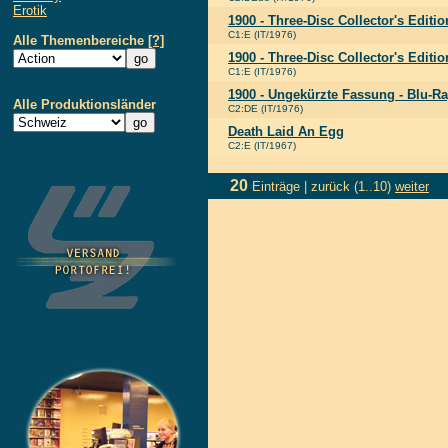
Erotik
1900 - Three-Disc Collector's Editio
C1:E (IT/1976)
Alle Themenbereiche
[?]
1900 - Three-Disc Collector's Editio
C1:E (IT/1976)
1900 - Ungekürzte Fassung - Blu-Ra
Alle Produktionsländer
C2:DE (IT/1976)
Death Laid An Egg
C2:E (IT/1967)
20
Einträge |
zurück
(1..10)
weiter