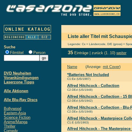
Liste aller Titel mit Schausp
Legende: Cx = Ländercode, D/E (gross) = Sprach
Suche
35
Filmtitel
Person
Einträge |
zurück
(1..10)
weiter
Name
(Anzeige:
mit Cover
)
DVD Neuheiten
*Batteries Not Included
Vorankündigungen
C1:Ee (US/1987)
Laserzone Tipps
Alfred Hitchcock - Collection
C2:DEd (US/1948)
Alle Aktionen
Alfred Hitchcock - Collection - 15 
Alle Blu-Ray Discs
C2:DEd (US/1942)
Alfred Hitchcock - Collection - Blu-
Bollywood
C2:DEe (US/1948)
Eastern-Asia
Science Fiction
Alfred Hitchcock - Masterpiece Coll
Anime/Manga
C1:E (US/1963)
Thriller
Alfred Hitchcock - The Masterpiece 
Comedy