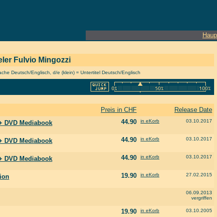
Haup
ieler Fulvio Mingozzi
he Deutsch/Englisch, d/e (klein) = Untertitel Deutsch/Englisch
Preis in CHF
Release Date
44.90
in eKorb
03.10.2017
c + DVD Mediabook
44.90
in eKorb
03.10.2017
c + DVD Mediabook
44.90
in eKorb
03.10.2017
c + DVD Mediabook
19.90
in eKorb
27.02.2015
tion
06.09.2013
vergriffen
19.90
in eKorb
03.10.2005