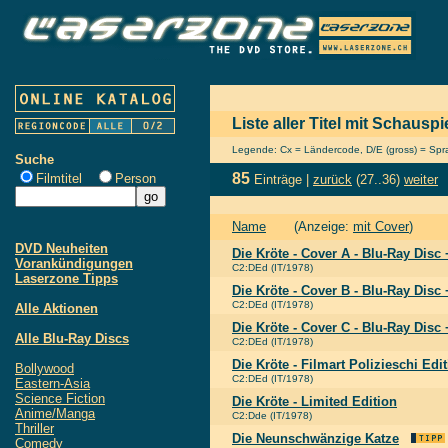
Liste aller Titel mit Schausp
Legende: Cx = Ländercode, D/E (gross) = Sprac
Suche
85
Filmtitel
Person
Einträge |
zurück
(27..36)
weiter
Name
(Anzeige:
mit Cover
)
DVD Neuheiten
Die Kröte - Cover A - Blu-Ray Dis
Vorankündigungen
C2:DEd (IT/1978)
Laserzone Tipps
Die Kröte - Cover B - Blu-Ray Dis
C2:DEd (IT/1978)
Alle Aktionen
Die Kröte - Cover C - Blu-Ray Dis
Alle Blu-Ray Discs
C2:DEd (IT/1978)
Die Kröte - Filmart Polizieschi Edi
Bollywood
C2:DEd (IT/1978)
Eastern-Asia
Science Fiction
Die Kröte - Limited Edition
Anime/Manga
C2:Dde (IT/1978)
Thriller
Die Neunschwänzige Katze
Comedy