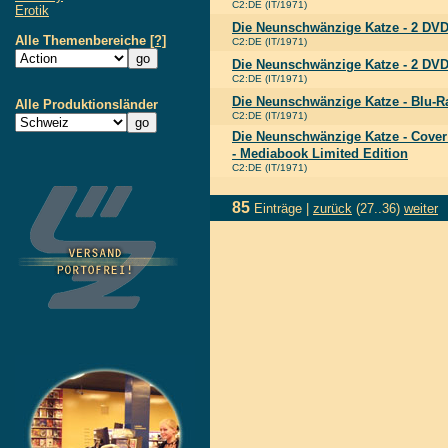
C2:DE (IT/1971)
Erotik
Die Neunschwänzige Katze - 2 DVD
Alle Themenbereiche
[?]
C2:DE (IT/1971)
Die Neunschwänzige Katze - 2 DVD
C2:DE (IT/1971)
Die Neunschwänzige Katze - Blu-R
Alle Produktionsländer
C2:DE (IT/1971)
Die Neunschwänzige Katze - Cover
- Mediabook Limited Edition
C2:DE (IT/1971)
85
Einträge |
zurück
(27..36)
weiter