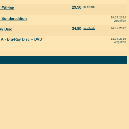
29.90
in eKorb
 Edition
28.02.2012
 Sonderedition
vergriffen
34.90
in eKorb
14.09.2012
ay Disc
 A - Blu-Ray Disc + DVD
13.04.2015
vergriffen