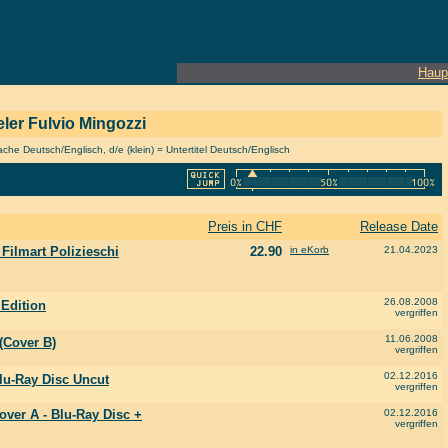
Haup
ieler Fulvio Mingozzi
he Deutsch/Englisch, d/e (klein) = Untertitel Deutsch/Englisch
Preis in CHF
Release Date
 Filmart Polizieschi
22.90
in eKorb
21.04.2023
26.08.2008
 Edition
vergriffen
11.06.2008
(Cover B)
vergriffen
02.12.2016
Blu-Ray Disc Uncut
vergriffen
over A - Blu-Ray Disc +
02.12.2016
vergriffen