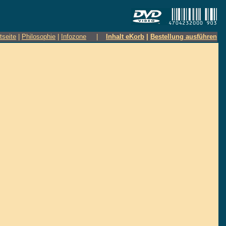
tseite
|
Philosophie
|
Infozone
|
Inhalt eKorb
|
Bestellung ausführen