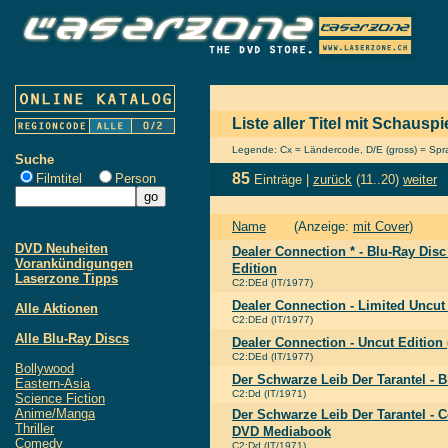
Liste aller Titel mit Schausp
Legende: Cx = Ländercode, D/E (gross) = Sprac
Suche
85
Filmtitel
Person
Einträge |
zurück
(11..20)
weiter
Name
(Anzeige:
mit Cover
)
DVD Neuheiten
Dealer Connection * - Blu-Ray Disc
Vorankündigungen
Edition
Laserzone Tipps
C2:DEd (IT/1977)
Dealer Connection - Limited Uncut
Alle Aktionen
C2:DEd (IT/1977)
Alle Blu-Ray Discs
Dealer Connection - Uncut Edition 
C2:DEd (IT/1977)
Bollywood
Der Schwarze Leib Der Tarantel - 
Eastern-Asia
C2:Dd (IT/1971)
Science Fiction
Anime/Manga
Der Schwarze Leib Der Tarantel - C
Thriller
DVD Mediabook
Comedy
C2:Dd (IT/1971)