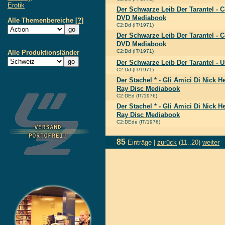
Erotik
Der Schwarze Leib Der Tarantel - C
DVD Mediabook
Alle Themenbereiche
[?]
C2:Dd (IT/1971)
Der Schwarze Leib Der Tarantel - C
DVD Mediabook
C2:Dd (IT/1971)
Alle Produktionsländer
Der Schwarze Leib Der Tarantel - 
C2:Dd (IT/1971)
Der Stachel * - Gli Amici Di Nick H
Ray Disc Mediabook
C2:DEd (IT/1976)
Der Stachel * - Gli Amici Di Nick H
Ray Disc Mediabook
C2:DEde (IT/1976)
85
Einträge |
zurück
(11..20)
weiter