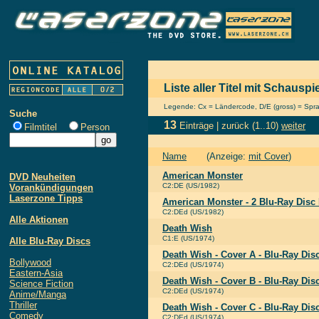
Liste aller Titel mit Schauspi
Legende: Cx = Ländercode, D/E (gross) = Sprach
Suche
13
Einträge |
zurück
(1..10)
weiter
Filmtitel
Person
Name
(Anzeige:
mit Cover
)
American Monster
DVD Neuheiten
C2:DE (US/1982)
Vorankündigungen
Laserzone Tipps
American Monster - 2 Blu-Ray Dis
C2:DEd (US/1982)
Alle Aktionen
Death Wish
C1:E (US/1974)
Alle Blu-Ray Discs
Death Wish - Cover A - Blu-Ray Di
Bollywood
C2:DEd (US/1974)
Eastern-Asia
Death Wish - Cover B - Blu-Ray Di
Science Fiction
C2:DEd (US/1974)
Anime/Manga
Thriller
Death Wish - Cover C - Blu-Ray Di
Comedy
C2:DEd (US/1974)