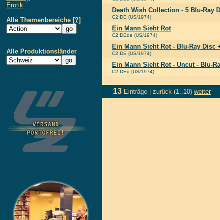
Erotik
Death Wish Collection - 5 Blu-Ray
C2:DE (US/1974)
Alle Themenbereiche
[?]
Ein Mann Sieht Rot
C2:DEde (US/1974)
Ein Mann Sieht Rot - Blu-Ray Disc
Alle Produktionsländer
C2:DE (US/1974)
Ein Mann Sieht Rot - Uncut - Blu-R
C2:DEd (US/1974)
13
Einträge |
zurück
(1..10)
weiter