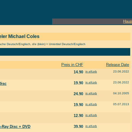
Haup
ieler Michael Coles
he Deutsch/Englisch, d/e (klein) = Untertitel Deutsch/Englisch
Preis in CHF
Release Date
14.90
in eKorb
23.06.2022
19.90
in eKorb
23.06.2022
Disc
24.90
in eKorb
04.10.2005
19.90
in eKorb
05.07.2013
12.90
in eKorb
lu-Ray Disc + DVD
39.90
in eKorb