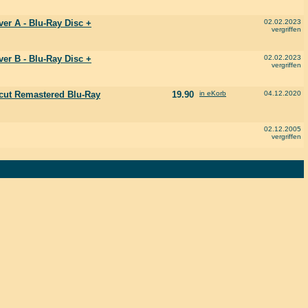
ver A - Blu-Ray Disc +
02.02.2023
vergriffen
ver B - Blu-Ray Disc +
02.02.2023
vergriffen
ncut Remastered Blu-Ray
19.90
in eKorb
04.12.2020
02.12.2005
vergriffen