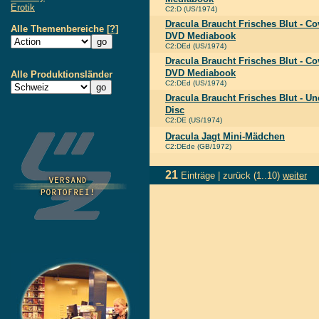
Erotik
C2:D (US/1974)
Dracula Braucht Frisches Blut - Co
Alle Themenbereiche
[?]
DVD Mediabook
C2:DEd (US/1974)
Dracula Braucht Frisches Blut - Co
DVD Mediabook
Alle Produktionsländer
C2:DEd (US/1974)
Dracula Braucht Frisches Blut - U
Disc
C2:DE (US/1974)
Dracula Jagt Mini-Mädchen
C2:DEde (GB/1972)
21
Einträge |
zurück
(1..10)
weiter