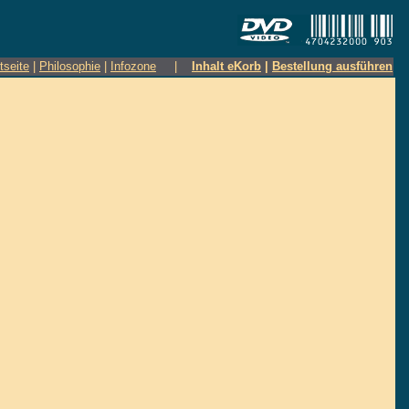
tseite
|
Philosophie
|
Infozone
|
Inhalt eKorb
|
Bestellung ausführen