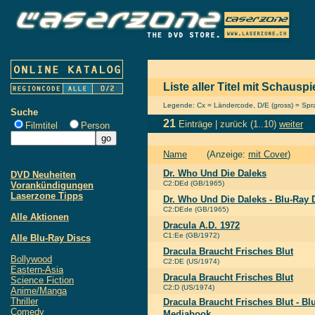
Liste aller Titel mit Schausp
Legende: Cx = Ländercode, D/E (gross) = Sprac
Suche
21
Einträge |
zurück
(1..10)
weiter
Filmtitel
Person
Name
(Anzeige:
mit Cover
)
Dr. Who Und Die Daleks
DVD Neuheiten
C2:DEd (GB/1965)
Vorankündigungen
Laserzone Tipps
Dr. Who Und Die Daleks - Blu-Ray 
C2:DEde (GB/1965)
Alle Aktionen
Dracula A.D. 1972
C1:Ee (GB/1972)
Alle Blu-Ray Discs
Dracula Braucht Frisches Blut
Bollywood
C2:DE (US/1974)
Eastern-Asia
Dracula Braucht Frisches Blut
Science Fiction
C2:D (US/1974)
Anime/Manga
Thriller
Dracula Braucht Frisches Blut - B
Comedy
Mediabook