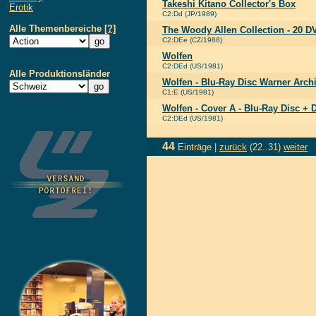
Takeshi Kitano Collector's Box
Erotik
C2:Dd (JP/1989)
Alle Themenbereiche
[?]
The Woody Allen Collection - 20 
C2:DEe (CZ/1988)
Wolfen
C2:DEd (US/1981)
Alle Produktionsländer
Wolfen - Blu-Ray Disc Warner Archi
C1:E (US/1981)
Wolfen - Cover A - Blu-Ray Disc +
C2:DEd (US/1981)
44
Einträge |
zurück
(22..31)
weiter