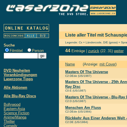
Liste aller Titel mit Schausp
Legende: Cx = Ländercode, D/E (gross) = Sprach
Suche
44
Filmtitel
Person
Einträge |
zurück
(22..31)
weiter
Name
(Anzeige:
mit Cover
)
DVD Neuheiten
Masters Of The Universe
Vorankündigungen
C2:DEde (US/1987)
Laserzone Tipps
Masters Of The Universe - 25th Anni
Ray Disc
Alle Aktionen
C0:E (US/1987)
Alle Blu-Ray Discs
Masters Of The Universe - Blu-Ray 
C2:D (US/1987)
Bollywood
Menschen Am Fluss
Eastern-Asia
C2:DEde (US/1984)
Science Fiction
Anime/Manga
Rückkehr Aus Einer Anderen Welt -
Thriller
C2:DE (US/1984)
Comedy