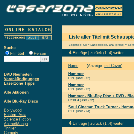
Liste aller Titel mit Schausp
Legende: Cx = Ländercode, D/E (gross) = Sprach
Suche
4
Einträge |
zurück
(1..4)
weiter
Filmtitel
Person
Name
(Anzeige:
mit Cover
)
Hammer
DVD Neuheiten
C1:E (US/1972)
Vorankündigungen
Laserzone Tipps
Hammer
C1:E (US/1972)
Alle Aktionen
Hammer - Blu-Ray Disc + DVD - Bla
C2:DEd (US/1972)
Alle Blu-Ray Discs
Soul Cinema: Truck Turner - Hamm
Bollywood
C1:E (US/1974)
Eastern-Asia
Science Fiction
4
Einträge |
zurück
(1..4)
weiter
Anime/Manga
Thriller
Comedy