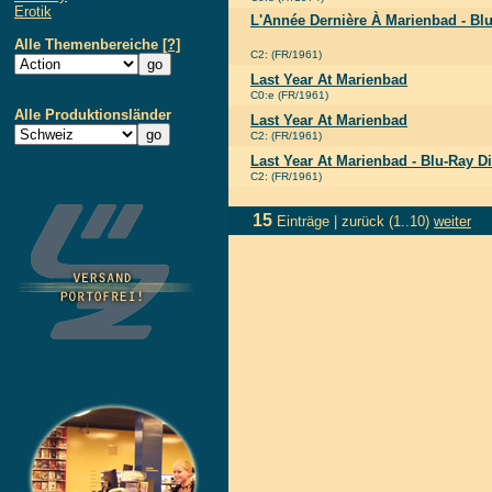
Erotik
L'Année Dernière À Marienbad - B
Alle Themenbereiche
[?]
C2: (FR/1961)
Last Year At Marienbad
C0:e (FR/1961)
Alle Produktionsländer
Last Year At Marienbad
C2: (FR/1961)
Last Year At Marienbad - Blu-Ray D
C2: (FR/1961)
15
Einträge |
zurück
(1..10)
weiter