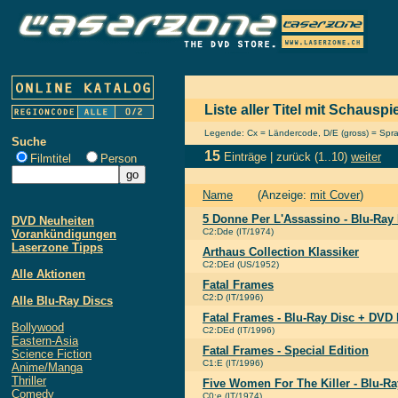
Liste aller Titel mit Schauspi
Legende: Cx = Ländercode, D/E (gross) = Sprach
Suche
15
Einträge |
zurück
(1..10)
weiter
Filmtitel
Person
Name
(Anzeige:
mit Cover
)
5 Donne Per L'Assassino - Blu-Ra
DVD Neuheiten
C2:Dde (IT/1974)
Vorankündigungen
Laserzone Tipps
Arthaus Collection Klassiker
C2:DEd (US/1952)
Alle Aktionen
Fatal Frames
C2:D (IT/1996)
Alle Blu-Ray Discs
Fatal Frames - Blu-Ray Disc + DVD
Bollywood
C2:DEd (IT/1996)
Eastern-Asia
Fatal Frames - Special Edition
Science Fiction
C1:E (IT/1996)
Anime/Manga
Thriller
Five Women For The Killer - Blu-Ra
Comedy
C0:e (IT/1974)