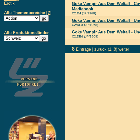
Erotik
Goke Vampir Aus Dem Weltall - Cov
Mediabook
Alle Themenbereiche
[?]
C2:Dd (JP/1968)
Goke Vampir Aus Dem Weltall - Unc
C2:DEd (JP/1968)
Goke Vampir Aus Dem Weltall - Unc
Alle Produktionsländer
C2:DEd (JP/1968)
8
Einträge |
zurück
(1..8)
weiter