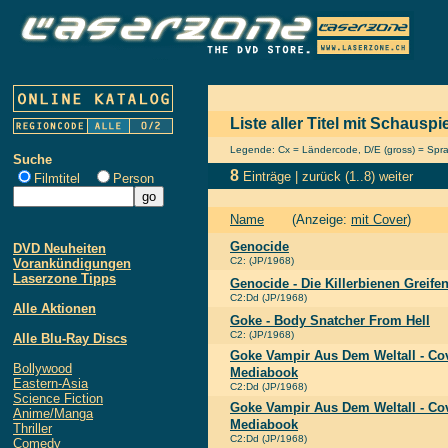
Liste aller Titel mit Schausp
Legende: Cx = Ländercode, D/E (gross) = Sprach
Suche
8
Einträge |
zurück
(1..8)
weiter
Filmtitel
Person
Name
(Anzeige:
mit Cover
)
Genocide
DVD Neuheiten
C2: (JP/1968)
Vorankündigungen
Laserzone Tipps
Genocide - Die Killerbienen Greife
C2:Dd (JP/1968)
Alle Aktionen
Goke - Body Snatcher From Hell
C2: (JP/1968)
Alle Blu-Ray Discs
Goke Vampir Aus Dem Weltall - Cov
Bollywood
Mediabook
Eastern-Asia
C2:Dd (JP/1968)
Science Fiction
Goke Vampir Aus Dem Weltall - Cov
Anime/Manga
Mediabook
Thriller
C2:Dd (JP/1968)
Comedy