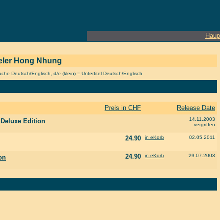
Haup
pieler Hong Nhung
he Deutsch/Englisch, d/e (klein) = Untertitel Deutsch/Englisch
Preis in CHF
Release Date
14.11.2003
 Deluxe Edition
vergriffen
24.90
in eKorb
02.05.2011
24.90
in eKorb
29.07.2003
on