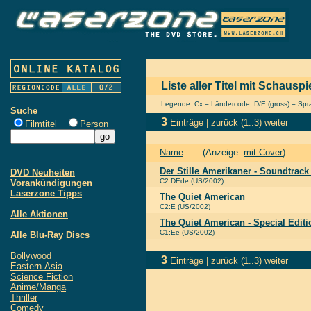
Liste aller Titel mit Schaus
Legende: Cx = Ländercode, D/E (gross) = Sprac
Suche
3
Einträge |
zurück
(1..3)
weiter
Filmtitel
Person
Name
(Anzeige:
mit Cover
)
Der Stille Amerikaner - Soundtrack
DVD Neuheiten
C2:DEde (US/2002)
Vorankündigungen
Laserzone Tipps
The Quiet American
C2:E (US/2002)
Alle Aktionen
The Quiet American - Special Editi
C1:Ee (US/2002)
Alle Blu-Ray Discs
Bollywood
3
Einträge |
zurück
(1..3)
weiter
Eastern-Asia
Science Fiction
Anime/Manga
Thriller
Comedy