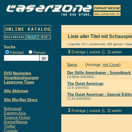
Liste aller Titel mit Schausp
Legende: Cx = Ländercode, D/E (gross) = Sprach
Suche
3
Einträge |
zurück
(1..3)
weiter
Filmtitel
Person
Name
(Anzeige:
mit Cover
)
Der Stille Amerikaner - Soundtrack
DVD Neuheiten
C2:DEde (US/2002)
Vorankündigungen
Laserzone Tipps
The Quiet American
C2:E (US/2002)
Alle Aktionen
The Quiet American - Special Editi
C1:Ee (US/2002)
Alle Blu-Ray Discs
Bollywood
3
Einträge |
zurück
(1..3)
weiter
Eastern-Asia
Science Fiction
Anime/Manga
Thriller
Comedy