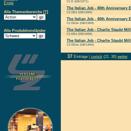
C1:E (GB/1971)
Erotik
The Italian Job - 40th Anniversary 
Alle Themenbereiche
[?]
C2:DEd (GB/1969)
The Italian Job - 40th Anniversary E
C2:DEde (GB/1969)
The Italian Job - Charlie Staubt Mil
Alle Produktionsländer
C2:DEd (GB/1969)
The Italian Job - Charlie Staubt Mil
C2:DEde (GB/1969)
37
Einträge |
zurück
(21..30)
weiter