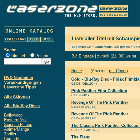
Liste aller Titel mit Schausp
Legende: Cx = Ländercode, D/E (gross) = Sprach
Suche
37
Filmtitel
Person
Einträge |
zurück
(21..30)
weiter
Name
(Anzeige:
mit Cover
)
DVD Neuheiten
Gold - Blu-Ray Disc - Pidax Filmkla
Vorankündigungen
C2:DE (GB/1974)
Laserzone Tipps
Pink Panther Film Collection
C1:E (GB/1983)
Alle Aktionen
Revenge Of The Pink Panther
Alle Blu-Ray Discs
C1:Ee (GB/1978)
Revenge Of The Pink Panther
Bollywood
C1:Ee (GB/1978)
Eastern-Asia
Science Fiction
The Classic Pink Panther Collectio
Anime/Manga
C2:DEd (GB/1978)
Thriller
The Fiend
Comedy