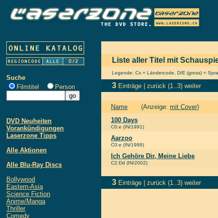
Liste aller Titel mit Schausp
Legende: Cx = Ländercode, D/E (gross) = Sprach
Suche
3
Einträge |
zurück
(1..3)
weiter
Filmtitel
Person
Name
(Anzeige:
mit Cover
)
100 Days
DVD Neuheiten
C0:e (IN/1991)
Vorankündigungen
Laserzone Tipps
Aarzoo
C0:e (IN/1999)
Alle Aktionen
Ich Gehöre Dir, Meine Liebe
C2:Dd (IN/2002)
Alle Blu-Ray Discs
Bollywood
3
Einträge |
zurück
(1..3)
weiter
Eastern-Asia
Science Fiction
Anime/Manga
Thriller
Comedy