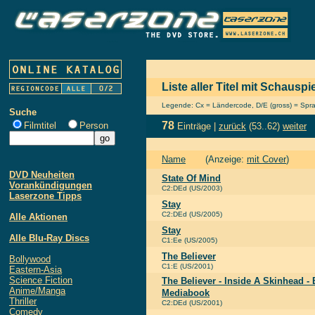
Liste aller Titel mit Schausp
Legende: Cx = Ländercode, D/E (gross) = Sprach
Suche
78
Filmtitel
Person
Einträge |
zurück
(53..62)
weiter
Name
(Anzeige:
mit Cover
)
DVD Neuheiten
State Of Mind
Vorankündigungen
C2:DEd (US/2003)
Laserzone Tipps
Stay
C2:DEd (US/2005)
Alle Aktionen
Stay
Alle Blu-Ray Discs
C1:Ee (US/2005)
The Believer
Bollywood
C1:E (US/2001)
Eastern-Asia
Science Fiction
The Believer - Inside A Skinhead -
Anime/Manga
Mediabook
Thriller
C2:DEd (US/2001)
Comedy