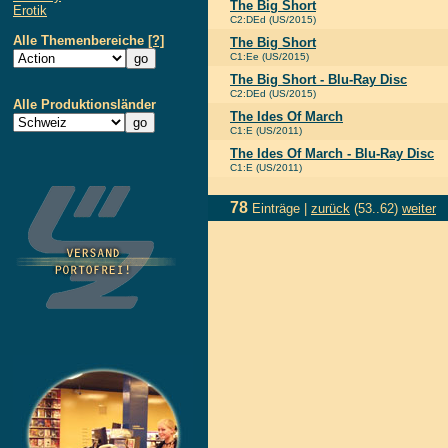
The Big Short
Erotik
C2:DEd (US/2015)
Alle Themenbereiche
[?]
The Big Short
C1:Ee (US/2015)
The Big Short - Blu-Ray Disc
C2:DEd (US/2015)
Alle Produktionsländer
The Ides Of March
C1:E (US/2011)
The Ides Of March - Blu-Ray Disc
C1:E (US/2011)
78
Einträge |
zurück
(53..62)
weiter