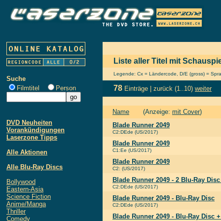
Liste aller Titel mit Schausp
Legende: Cx = Ländercode, D/E (gross) = Sprach
Suche
78
Filmtitel
Person
Einträge |
zurück
(1..10)
weiter
Name
(Anzeige:
mit Cover
)
DVD Neuheiten
Blade Runner 2049
Vorankündigungen
C2:DEde (US/2017)
Laserzone Tipps
Blade Runner 2049
C1:Ee (US/2017)
Alle Aktionen
Blade Runner 2049
Alle Blu-Ray Discs
C2: (US/2017)
Blade Runner 2049 - 2 Blu-Ray Disc
Bollywood
C2:DEde (US/2017)
Eastern-Asia
Science Fiction
Blade Runner 2049 - Blu-Ray Disc
Anime/Manga
C2:DEde (US/2017)
Thriller
Blade Runner 2049 - Blu-Ray Disc
Comedy