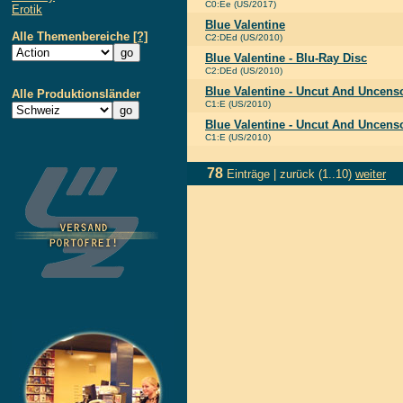
C0:Ee (US/2017)
Erotik
Blue Valentine
Alle Themenbereiche
[?]
C2:DEd (US/2010)
Blue Valentine - Blu-Ray Disc
C2:DEd (US/2010)
Blue Valentine - Uncut And Uncens
Alle Produktionsländer
C1:E (US/2010)
Blue Valentine - Uncut And Uncenso
C1:E (US/2010)
78
Einträge |
zurück
(1..10)
weiter