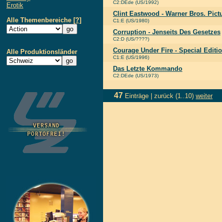
C2:DEde (US/1992)
Erotik
Clint Eastwood - Warner Bros. Pictu
Alle Themenbereiche
[?]
C1:E (US/1980)
Corruption - Jenseits Des Gesetzes
C2:D (US/????)
Courage Under Fire - Special Editi
Alle Produktionsländer
C1:E (US/1996)
Das Letzte Kommando
C2:DEde (US/1973)
47
Einträge |
zurück
(1..10)
weiter