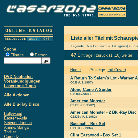
Liste aller Titel mit Schauspi
Legende: Cx = Ländercode, D/E (gross) = Sprach
Suche
47
Filmtitel
Person
Einträge |
zurück
(1..10)
weiter
Name
(Anzeige:
mit Cover
)
DVD Neuheiten
A Return To Salem's Lot - Warner A
Vorankündigungen
C0:E (US/1987)
Laserzone Tipps
Along Came A Spider
C1: (US/2001)
Alle Aktionen
American Monster
Alle Blu-Ray Discs
C2:DE (US/1982)
American Monster - 2 Blu-Ray Dis
Bollywood
C2:DEd (US/1982)
Eastern-Asia
Science Fiction
Baseball - Box Set
Anime/Manga
C1:E (US/1994)
Thriller
Clint Eastwood - Box Set 1
Comedy