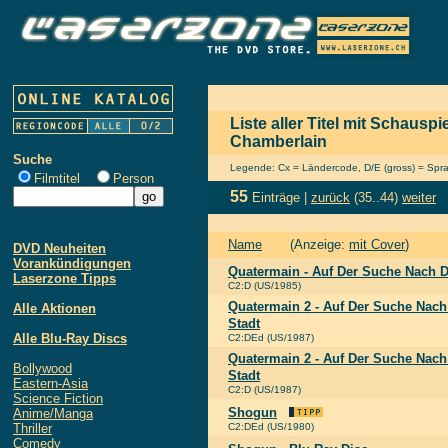
Liste aller Titel mit Schauspi
Chamberlain
Suche
Legende: Cx = Ländercode, D/E (gross) = Sprach
Filmtitel
Person
55
Einträge |
zurück
(35..44)
weiter
Name
(Anzeige:
mit Cover
)
DVD Neuheiten
Vorankündigungen
Quatermain - Auf Der Suche Nach 
Laserzone Tipps
C2:D (US/1985)
Quatermain 2 - Auf Der Suche Nach
Alle Aktionen
Stadt
Alle Blu-Ray Discs
C2:DEd (US/1987)
Quatermain 2 - Auf Der Suche Nach
Bollywood
Stadt
Eastern-Asia
C2:D (US/1987)
Science Fiction
Shogun
Anime/Manga
Thriller
C2:DEd (US/1980)
Comedy