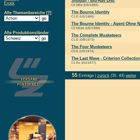
Shogun - Blu-Ray Disc
Erotik
C2:DEd (US/1980)
The Bourne Identity
Alle Themenbereiche
[?]
C1:E (US/1988)
The Bourne Identity - Agent Ohne
C2:DEde (US/1988)
Alle Produktionsländer
The Complete Musketeers
C1:E (GB/1973)
The Four Musketeers
C0:E (US/1974)
The Last Wave - Criterion Collectio
C1:Ee (AU/1977)
55
Einträge |
zurück
(35..44)
weiter