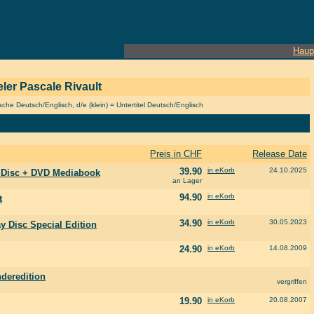
Haup
ieler Pascale Rivault
he Deutsch/Englisch, d/e (klein) = Untertitel Deutsch/Englisch
Preis in CHF
Release Date
39.90
in eKorb
24.10.2025
y Disc + DVD Mediabook
an Lager
94.90
in eKorb
t
34.90
in eKorb
30.05.2023
y Disc Special Edition
24.90
in eKorb
14.08.2009
nderedition
vergriffen
19.90
in eKorb
20.08.2007