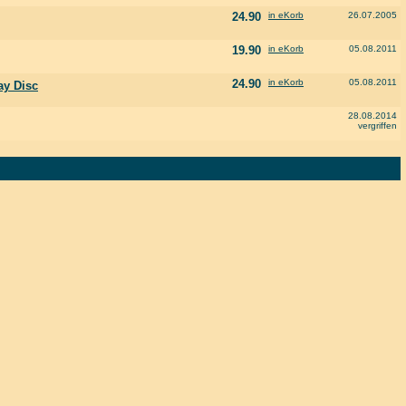
24.90
in eKorb
26.07.2005
19.90
in eKorb
05.08.2011
24.90
in eKorb
05.08.2011
ay Disc
28.08.2014
vergriffen