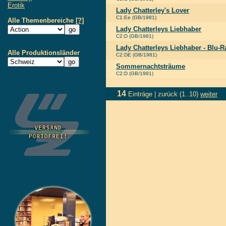
Erotik
Lady Chatterley's Lover
C1:Ee (GB/1981)
Alle Themenbereiche
[?]
Lady Chatterleys Liebhaber
C2:D (GB/1981)
Lady Chatterleys Liebhaber - Blu-R
Alle Produktionsländer
C2:DE (GB/1981)
Sommernachtsträume
C2:D (GB/1981)
14
Einträge |
zurück
(1..10)
weiter