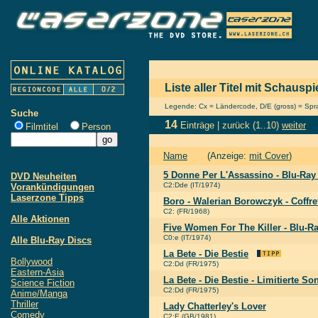
Liste aller Titel mit Schausp
Legende: Cx = Ländercode, D/E (gross) = Sprac
Suche
14
Einträge |
zurück
(1..10)
weiter
Filmtitel
Person
Name
(Anzeige:
mit Cover
)
5 Donne Per L'Assassino - Blu-Ra
DVD Neuheiten
C2:Dde (IT/1974)
Vorankündigungen
Laserzone Tipps
Boro - Walerian Borowczyk - Coffre
C2: (FR/1968)
Alle Aktionen
Five Women For The Killer - Blu-Ra
C0:e (IT/1974)
Alle Blu-Ray Discs
La Bete - Die Bestie
Bollywood
C2:Dd (FR/1975)
Eastern-Asia
La Bete - Die Bestie - Limitierte So
Science Fiction
C2:Dd (FR/1975)
Anime/Manga
Thriller
Lady Chatterley's Lover
Comedy
C2:E (GB/1981)