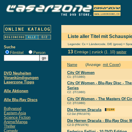
Liste aller Titel mit Schausp
Legende: Cx = Ländercode, D/E (gross) = Sprach
Suche
13
Einträge |
zurück
(1..10)
weiter
Filmtitel
Person
Name
(Anzeige:
mit Cover
)
City Of Women
DVD Neuheiten
C1: (IT/1980)
Vorankündigungen
Laserzone Tipps
City Of Women - Blu-Ray Disc - Th
Series
Alle Aktionen
C2: (IT/1980)
City Of Women - The Masters Of Ci
Alle Blu-Ray Discs
C2: (IT/1980)
Bollywood
Die Herren Dracula
Eastern-Asia
C2:Dd (FR/1976)
Science Fiction
Die Herren Dracula - Blu-Ray Disc
Anime/Manga
C2:D (FR/1976)
Thriller
Comedy
Federico Fellini - 10 DVD Edition