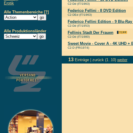
Erotik
C2:Dd (IT/1963)
Federico Fellini - 8 DVD Edition
Alle Themenbereiche
[?]
C2:DEd (IT/1963)
Federico Fellini Edition - 9 Blu-Ra
C2:Dd (IT/1953)
Alle Produktionsländer
Fellinis Stadt Der Frauen
C2:Dd (IT/1980)
Sweet Movie - Cover A - 4K UHD + 
C2:D (FR/1974)
13
Einträge |
zurück
(1..10)
weiter