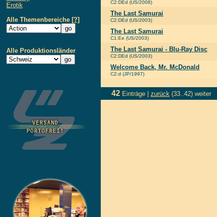
C2:DEd (US/2008)
Erotik
The Last Samurai
Alle Themenbereiche
[?]
C2:DEd (US/2003)
The Last Samurai
C1:Ee (US/2003)
The Last Samurai - Blu-Ray Disc
Alle Produktionsländer
C2:DEd (US/2003)
Welcome Back, Mr. McDonald
C2:d (JP/1997)
42
Einträge |
zurück
(33..42)
weiter