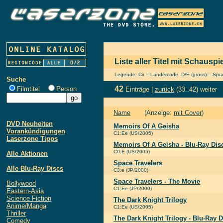
Liste aller Titel mit Schaus
Legende: Cx = Ländercode, D/E (gross) = Sprach
Suche
42
Filmtitel
Person
Einträge |
zurück
(33..42)
weiter
Name
(Anzeige:
mit Cover
)
DVD Neuheiten
Memoirs Of A Geisha
Vorankündigungen
C1:Ee (US/2005)
Laserzone Tipps
Memoirs Of A Geisha - Blu-Ray Dis
C0:E (US/2005)
Alle Aktionen
Space Travelers
Alle Blu-Ray Discs
C3:e (JP/2000)
Space Travelers - The Movie
Bollywood
C1:Ee (JP/2000)
Eastern-Asia
Science Fiction
The Dark Knight Trilogy
Anime/Manga
C1:Ee (US/2005)
Thriller
The Dark Knight Trilogy - Blu-Ray D
Comedy