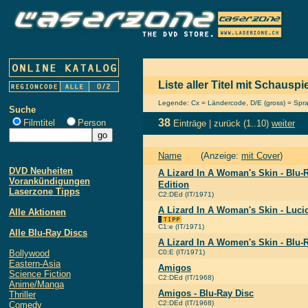
Liste aller Titel mit Schausp
Legende: Cx = Ländercode, D/E (gross) = Sprach
Suche
38
Filmtitel
Person
Einträge |
zurück
(1..10)
weiter
Name
(Anzeige:
mit Cover
)
DVD Neuheiten
A Lizard In A Woman's Skin - Blu-R
Vorankündigungen
Edition
Laserzone Tipps
C2:DEd (IT/1971)
A Lizard In A Woman's Skin - Lucio
Alle Aktionen
C1:e (IT/1971)
Alle Blu-Ray Discs
A Lizard In A Women's Skin - Blu-
Bollywood
C0:E (IT/1971)
Eastern-Asia
Amigos
Science Fiction
C2:DEd (IT/1968)
Anime/Manga
Amigos - Blu-Ray Disc
Thriller
C2:DEd (IT/1968)
Comedy