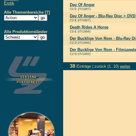
Erotik
Day Of Anger
C0:E (IT/1967)
Alle Themenbereiche
[?]
Day Of Anger - Blu-Ray Disc + DV
C2:E (IT/1967)
Death Rides A Horse
Alle Produktionsländer
C0:E (IT/1968)
Der Bucklige Von Rom - Blu-Ray D
C2:D (IT/1960)
Der Bucklige Von Rom - Filmjuwel
C2:D (IT/1960)
38
Einträge |
zurück
(1..10)
weiter