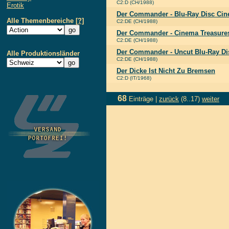
C2:D (CH/1988)
Erotik
Der Commander - Blu-Ray Disc Cin
Alle Themenbereiche
[?]
C2:DE (CH/1988)
Der Commander - Cinema Treasure
C2:DE (CH/1988)
Der Commander - Uncut Blu-Ray D
Alle Produktionsländer
C2:DE (CH/1988)
Der Dicke Ist Nicht Zu Bremsen
C2:D (IT/1968)
68
Einträge |
zurück
(8..17)
weiter