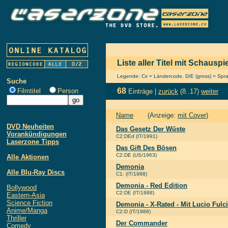
Liste aller Titel mit Schauspi
Legende: Cx = Ländercode, D/E (gross) = Sprach
Suche
68
Filmtitel
Person
Einträge |
zurück
(8..17)
weiter
Name
(Anzeige:
mit Cover
)
DVD Neuheiten
Das Gesetz Der Wüste
Vorankündigungen
C2:DEd (IT/1991)
Laserzone Tipps
Das Gift Des Bösen
C2:DE (US/1963)
Alle Aktionen
Demonia
Alle Blu-Ray Discs
C1: (IT/1988)
Demonia - Red Edition
Bollywood
C2:DE (IT/1988)
Eastern-Asia
Science Fiction
Demonia - X-Rated - Mit Lucio Fulc
Anime/Manga
C2:D (IT/1988)
Thriller
Der Commander
Comedy