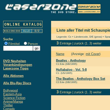
Liste aller Titel mit Schauspi
Legende: Cx = Ländercode, D/E (gross) = Sprach
Suche
3
Einträge |
zurück
(1..3)
weiter
Filmtitel
Person
Name
(Anzeige:
mit Cover
)
Beatles - Anthology
DVD Neuheiten
C1:Ede (GB/1995)
Vorankündigungen
Laserzone Tipps
Hullabaloo - Vol. 5-8
C1: (US/1965)
Alle Aktionen
The Beatles - Anthology Box Set
C2:Ede (GB/1995)
Alle Blu-Ray Discs
Bollywood
3
Einträge |
zurück
(1..3)
weiter
Eastern-Asia
Science Fiction
Anime/Manga
Thriller
Comedy