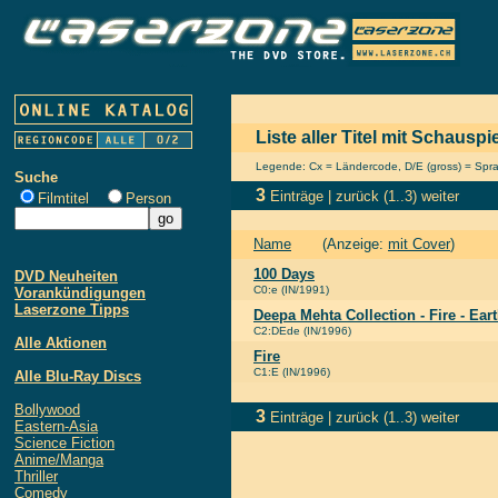
Liste aller Titel mit Schausp
Legende: Cx = Ländercode, D/E (gross) = Sprach
Suche
3
Einträge |
zurück
(1..3)
weiter
Filmtitel
Person
Name
(Anzeige:
mit Cover
)
100 Days
DVD Neuheiten
C0:e (IN/1991)
Vorankündigungen
Laserzone Tipps
Deepa Mehta Collection - Fire - Eart
C2:DEde (IN/1996)
Alle Aktionen
Fire
C1:E (IN/1996)
Alle Blu-Ray Discs
Bollywood
3
Einträge |
zurück
(1..3)
weiter
Eastern-Asia
Science Fiction
Anime/Manga
Thriller
Comedy