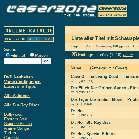
Liste aller Titel mit Schauspi
Legende: Cx = Ländercode, D/E (gross) = Sprach
Suche
25
Einträge |
zurück
(1..10)
weiter
Filmtitel
Person
Name
(Anzeige:
mit Cover
)
Cave Of The Living Dead - The Eur
DVD Neuheiten
C1:E (DE/1964)
Vorankündigungen
Laserzone Tipps
Der Fluch Der Grünen Augen - Pida
C2:D (DE/1964)
Alle Aktionen
Der Tiger Der Sieben Meere - Pirate
C2:D (IT/1963)
Alle Blu-Ray Discs
Dr. No
Bollywood
C1:E (US/1962)
Eastern-Asia
Dr. No - Blu-Ray Disc
Science Fiction
C1:E (US/1962)
Anime/Manga
Thriller
Dr. No - Special Edition
Comedy
C1:E (US/1962)