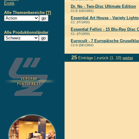
Erotik
Dr. No - Two-Disc Ultimate Edition
C1:E (US/1962)
Alle Themenbereiche
[?]
Essential Art House - Variety Lights
C1: (IT/1950)
Essential Fellini - 15 Blu-Ray Disc 
Alle Produktionsländer
C1: (IT/1950)
Eurocult - 7 Europäische Gruselkla
C2:D (DE/1964)
25
Einträge |
zurück
(1..10)
weiter