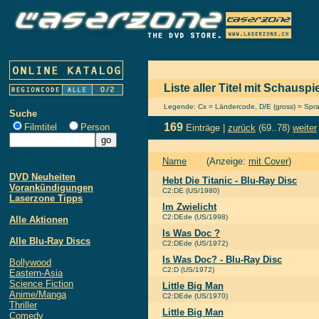
Liste aller Titel mit Schausp
Legende: Cx = Ländercode, D/E (gross) = Sprach
Suche
169
Filmtitel
Person
Einträge |
zurück
(69..78)
weiter
Name
(Anzeige:
mit Cover
)
DVD Neuheiten
Hebt Die Titanic - Blu-Ray Disc
Vorankündigungen
C2:DE (US/1980)
Laserzone Tipps
Im Zwielicht
C2:DEde (US/1998)
Alle Aktionen
Is Was Doc ?
Alle Blu-Ray Discs
C2:DEde (US/1972)
Is Was Doc? - Blu-Ray Disc
Bollywood
C2:D (US/1972)
Eastern-Asia
Science Fiction
Little Big Man
Anime/Manga
C2:DEde (US/1970)
Thriller
Little Big Man
Comedy