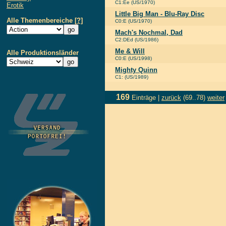
C1:Ee (US/1970)
Erotik
Little Big Man - Blu-Ray Disc
Alle Themenbereiche
[?]
C0:E (US/1970)
Mach's Nochmal, Dad
C2:DEd (US/1986)
Me & Will
Alle Produktionsländer
C0:E (US/1998)
Mighty Quinn
C1: (US/1989)
169
Einträge |
zurück
(69..78)
weiter