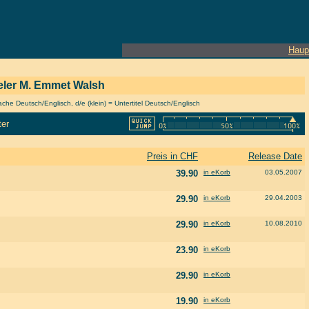
Haup
pieler M. Emmet Walsh
he Deutsch/Englisch, d/e (klein) = Untertitel Deutsch/Englisch
ter
Preis in CHF
Release Date
39.90
in eKorb
03.05.2007
29.90
in eKorb
29.04.2003
29.90
in eKorb
10.08.2010
23.90
in eKorb
29.90
in eKorb
19.90
in eKorb