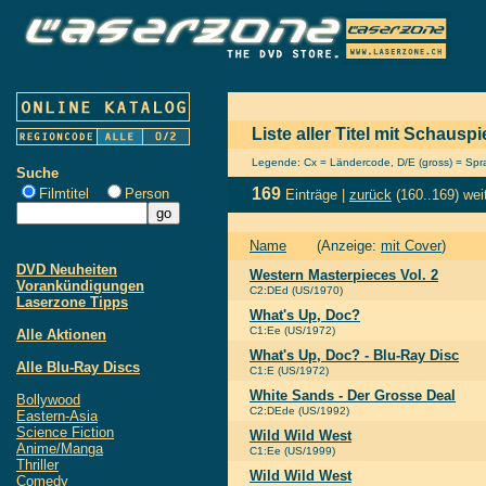
Liste aller Titel mit Schaus
Legende: Cx = Ländercode, D/E (gross) = Sprac
Suche
169
Filmtitel
Person
Einträge |
zurück
(160..169)
wei
Name
(Anzeige:
mit Cover
)
DVD Neuheiten
Western Masterpieces Vol. 2
Vorankündigungen
C2:DEd (US/1970)
Laserzone Tipps
What's Up, Doc?
C1:Ee (US/1972)
Alle Aktionen
What's Up, Doc? - Blu-Ray Disc
Alle Blu-Ray Discs
C1:E (US/1972)
White Sands - Der Grosse Deal
Bollywood
C2:DEde (US/1992)
Eastern-Asia
Science Fiction
Wild Wild West
Anime/Manga
C1:Ee (US/1999)
Thriller
Wild Wild West
Comedy