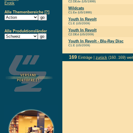
C2:DEde (US/1999)
Erotik
Wildcats
Alle Themenbereiche
[?]
C1:Ee (US/1986)
Youth In Revolt
C1:E (US/2009)
Youth In Revolt
Alle Produktionsländer
C2:DEd (US/2009)
Youth In Revolt - Blu-Ray Disc
C1:E (US/2009)
169
Einträge |
zurück
(160..169)
wei