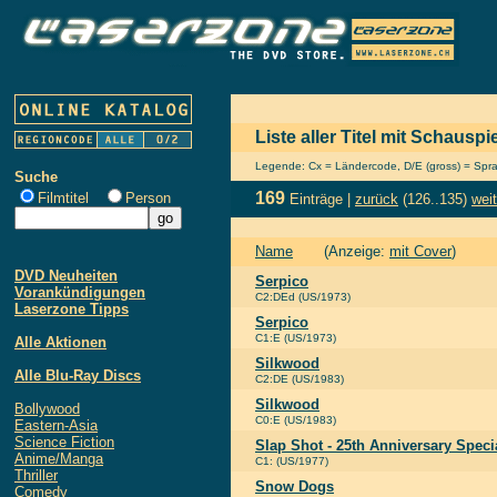
Liste aller Titel mit Schausp
Legende: Cx = Ländercode, D/E (gross) = Sprach
Suche
169
Filmtitel
Person
Einträge |
zurück
(126..135)
weit
Name
(Anzeige:
mit Cover
)
DVD Neuheiten
Serpico
Vorankündigungen
C2:DEd (US/1973)
Laserzone Tipps
Serpico
C1:E (US/1973)
Alle Aktionen
Silkwood
Alle Blu-Ray Discs
C2:DE (US/1983)
Silkwood
Bollywood
C0:E (US/1983)
Eastern-Asia
Science Fiction
Slap Shot - 25th Anniversary Speci
Anime/Manga
C1: (US/1977)
Thriller
Snow Dogs
Comedy