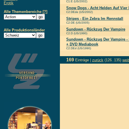
C1:E (US/2002)
Erotik
Snow Dogs - Acht Helden Auf Vier 
Alle Themenbereiche
[?]
C2:DEde (US/2002)
Stripes - Ein Zebra Im Rennstall
C2:DE (US/2005)
Sundown - Rückzug Der Vampire
Alle Produktionsländer
C2:D (US/1990)
Sundown - Rückzug Der Vampire - 
+ DVD Mediabook
C2:DEd (US/1990)
169
Einträge |
zurück
(126..135)
weit